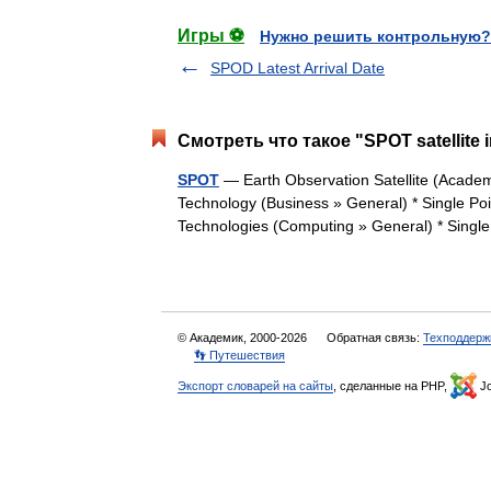
Игры ⚽
Нужно решить контрольную?
SPOD Latest Arrival Date
Смотреть что такое "SPOT satellite i
SPOT
— Earth Observation Satellite (Academ
Technology (Business » General) * Single Po
Technologies (Computing » General) * Si
© Академик, 2000-2026
Обратная связь:
Техподдерж
👣 Путешествия
Экспорт словарей на сайты
, сделанные на PHP,
Jo