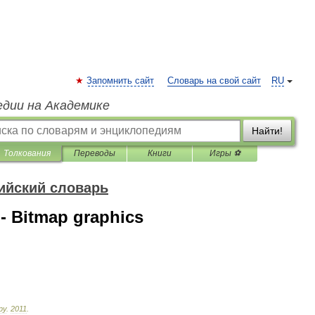
Запомнить сайт
Словарь на свой сайт
RU
едии на Академике
Найти!
Толкования
Переводы
Книги
Игры ⚽
ийский словарь
 - Bitmap graphics
ру
.
2011
.