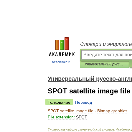
Словари и энциклоп
academic.ru
Универсальный русско-английский словарь
Универсальный русско-англ
SPOT satellite image file
Толкование
Перевод
SPOT
satellite
image
file
-
Bitmap
graphics
File
extension:
SPOT
Универсальный
русско
-
английский
словарь
.
Академик
.