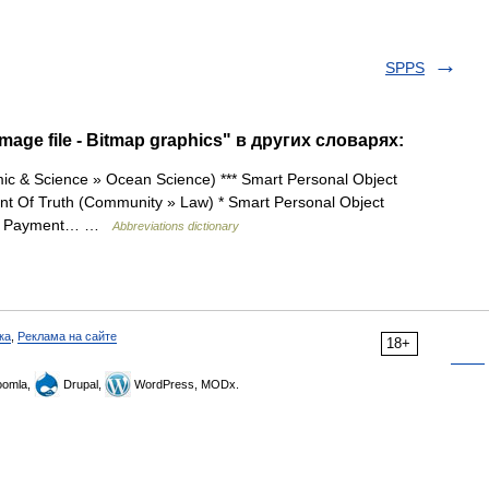
SPPS
mage file - Bitmap graphics" в других словарях:
ic & Science » Ocean Science) *** Smart Personal Object
int Of Truth (Community » Law) * Smart Personal Object
ngle Payment… …
Abbreviations dictionary
ка
,
Реклама на сайте
18+
omla,
Drupal,
WordPress, MODx.